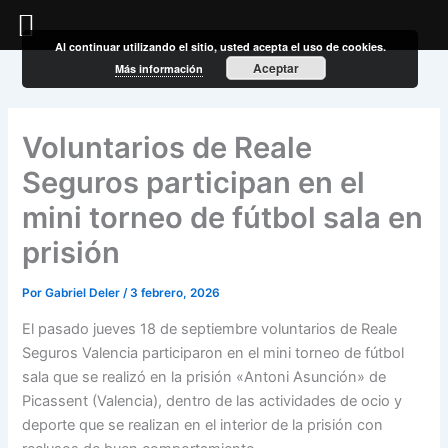
Al continuar utilizando el sitio, usted acepta el uso de cookies.
Ir
Aceptar
Más información
al
contenido
Voluntarios de Reale
Seguros participan en el
mini torneo de fútbol sala en
prisión
Por
Gabriel Deler
/
3 febrero, 2026
El pasado jueves 18 de septiembre voluntarios de Reale
Seguros Valencia participaron en el mini torneo de fútbol
sala que se realizó en la prisión «Antoni Asunción» de
Picassent (Valencia), dentro de las actividades de ocio y
deporte que se realizan en el interior de la prisión con