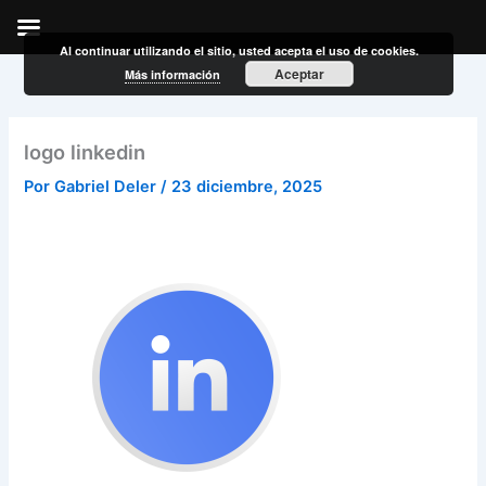
Al continuar utilizando el sitio, usted acepta el uso de cookies.
Ir
Aceptar
Más información
al
contenido
logo linkedin
Por
Gabriel Deler
/
23 diciembre, 2025