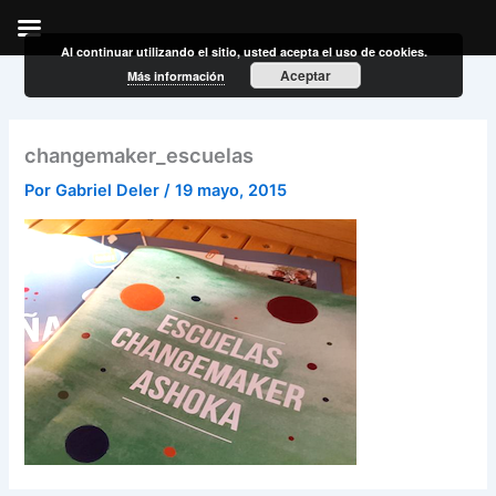
Al continuar utilizando el sitio, usted acepta el uso de cookies.
Ir
Aceptar
Más información
al
contenido
changemaker_escuelas
Por
Gabriel Deler
/
19 mayo, 2015