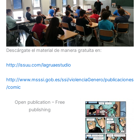
Descárgate el material de manera gratuita en:
http://issuu.com/lagruaestudio
http://www.msssi.gob.es/ssi/violenciaGenero/publicaciones
/comic
Open publication – Free
publishing