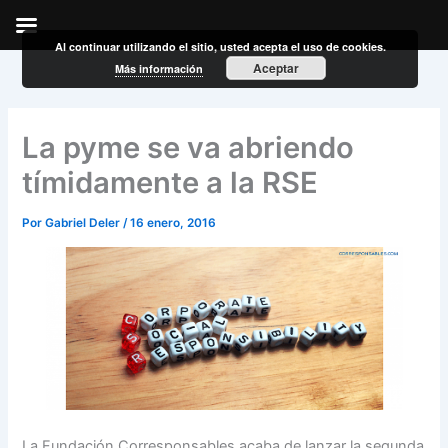
Al continuar utilizando el sitio, usted acepta el uso de cookies.
Ir
Aceptar
Más información
al
contenido
La pyme se va abriendo
tímidamente a la RSE
Por
Gabriel Deler
/
16 enero, 2016
La Fundación Corresponsables acaba de lanzar la segunda