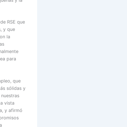
 de RSE que
, y que
on la
as
inalmente
sea para
mpleo, que
ás sólidas y
 nuestras
a vista
a, y afirmó
mpromisos
a