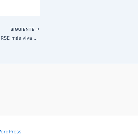
SIGUIENTE
10 retos para una RSE más viva que nunca
WordPress