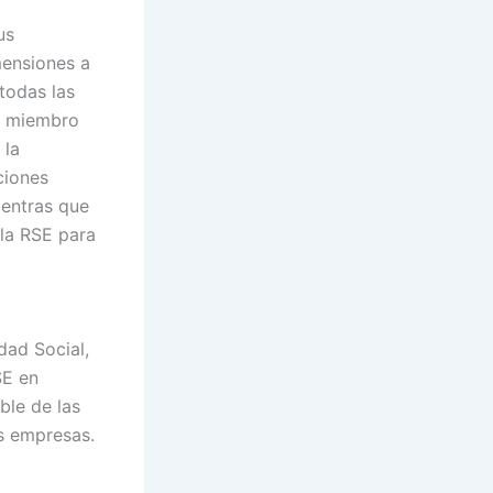
us
mensiones a
todas las
es miembro
 la
ciones
ientras que
 la RSE para
dad Social,
SE en
ble de las
as empresas.