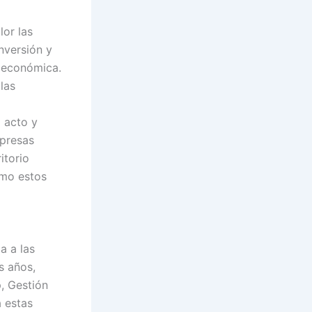
or las
nversión y
n económica.
las
l acto y
mpresas
itorio
omo estos
a a las
s años,
, Gestión
a estas