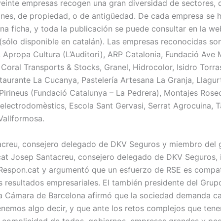
veinte empresas recogen una gran diversidad de sectores, de
nes, de propiedad, o de antigüedad. De cada empresa se 
na ficha, y toda la publicación se puede consultar en la w
(sólo disponible en catalán). Las empresas reconocidas son
, Apropa Cultura (L’Auditori), ARP Catalonia, Fundació Ave 
 Coral Transports & Stocks, Granel, Hidrocolor, Isidro Torra
staurante La Cucanya, Pastelería Artesana La Granja, Llagur
irineus (Fundació Catalunya – La Pedrera), Montajes Rosec
electrodomèstics, Escola Sant Gervasi, Serrat Agrocuina, T
Vallformosa.
acreu, consejero delegado de DKV Seguros y miembro del 
at Josep Santacreu, consejero delegado de DKV Seguros, i
espon.cat y argumentó que un esfuerzo de RSE es compat
 resultados empresariales. El también presidente del Grup
a Cámara de Barcelona afirmó que la sociedad demanda ca
nemos algo decir, y que ante los retos complejos que ten
a complicidad de todos, gobiernos, empresas grandes y peq