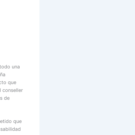
 todo una
uña
cto que
l conseller
es de
metido que
sabilidad