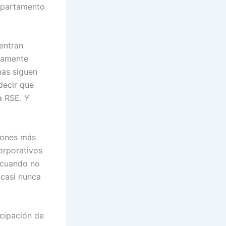
epartamento
entran
ltamente
mas siguen
decir que
a RSE. Y
zones más
orporativos
e cuando no
 casi nunca
icipación de