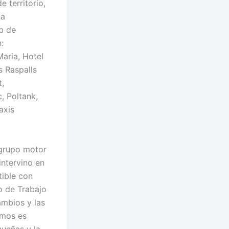
 territorio,
ha
eb de
:
Maria, Hotel
s Raspalls
t,
, Poltank,
axis
grupo motor
ntervino en
ible con
o de Trabajo
mbios y las
emos es
ueñas y la