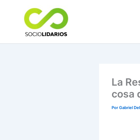
Ir
al
contenido
La Re
cosa 
Por
Gabriel De