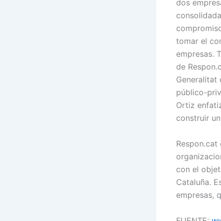
dos empresa
consolidadas
compromisos
tomar el co
empresas. T
de Respon.c
Generalitat
público-pri
Ortiz enfat
construir un
Respon.cat 
organizacio
con el objet
Cataluña. E
empresas, q
FUENTE:
ww