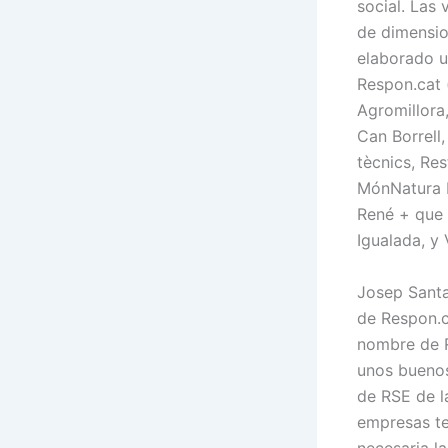
social. Las 
de dimensio
elaborado u
Respon.cat 
Agromillora
Can Borrell,
tècnics, Re
MónNatura P
René + que 
Igualada, y 
Josep Sant
de Respon.c
nombre de R
unos buenos
de RSE de l
empresas te
necesaria l