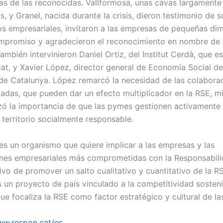
s de las reconocidas. Vallformosa, unas cavas largamente
, y Granel, nacida durante la crisis, dieron testimonio de s
 empresariales, invitaron a las empresas de pequeñas di
mpromiso y agradecieron el reconocimiento en nombre de 
ambién intervinieron Daniel Ortiz, del Institut Cerdà, que 
at, y Xavier López, director general de Economía Social de
 de Catalunya. López remarcó la necesidad de las colabora
vadas, que pueden dar un efecto multiplicador en la RSE, m
izó la importancia de que las pymes gestionen activamente
 territorio socialmente responsable.
es un organismo que quiere implicar a las empresas y las
nes empresariales más comprometidas con la Responsabili
ivo de promover un salto cualitativo y cuantitativo de la R
s un proyecto de país vinculado a la competitividad sosteni
ue focaliza la RSE como factor estratégico y cultural de l
w.respon.cat/es