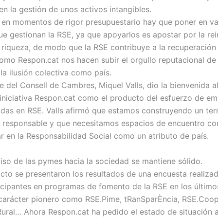
en la gestión de unos activos intangibles.
 en momentos de rigor presupuestario hay que poner en val
e gestionan la RSE, ya que apoyarlos es apostar por la rei
 riqueza, de modo que la RSE contribuye a la recuperació
como Respon.cat nos hacen subir el orgullo reputacional de 
la ilusión colectiva como país.
e del Consell de Cambres, Miquel Valls, dio la bienvenida a
 iniciativa Respon.cat como el producto del esfuerzo de e
as en RSE. Valls afirmó que estamos construyendo un terr
 responsable y que necesitamos espacios de encuentro c
r en la Responsabilidad Social como un atributo de país.
so de las pymes hacia la sociedad se mantiene sólido.
acto se presentaron los resultados de una encuesta realizad
cipantes en programas de fomento de la RSE en los último
carácter pionero como RSE.Pime, tRanSparÈncia, RSE.Coop
Rural… Ahora Respon.cat ha pedido el estado de situación 