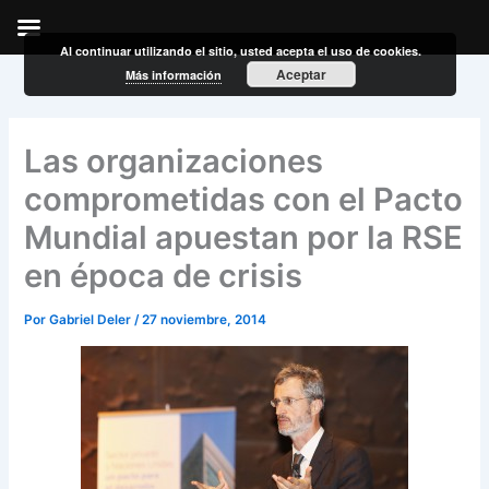
Al continuar utilizando el sitio, usted acepta el uso de cookies.
Ir
Aceptar
Más información
al
contenido
Las organizaciones
comprometidas con el Pacto
Mundial apuestan por la RSE
en época de crisis
Por
Gabriel Deler
/
27 noviembre, 2014