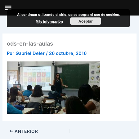
Al continuar utilizando el sitio, usted acepta el uso de cookies.
Ir
Aceptar
Más información
al
contenido
ods-en-las-aulas
Por
Gabriel Deler
/
26 octubre, 2016
ANTERIOR