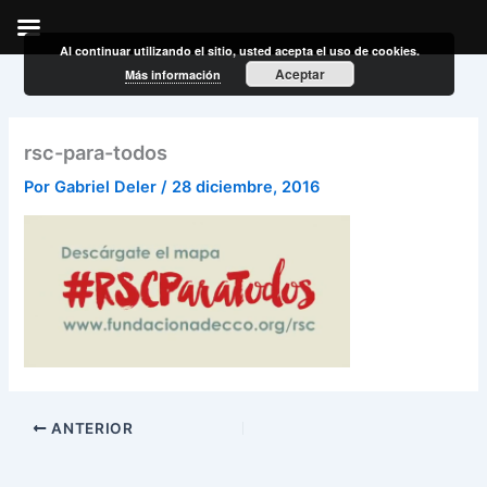
Al continuar utilizando el sitio, usted acepta el uso de cookies.
Ir
Aceptar
Más información
al
contenido
rsc-para-todos
Por
Gabriel Deler
/
28 diciembre, 2016
ANTERIOR