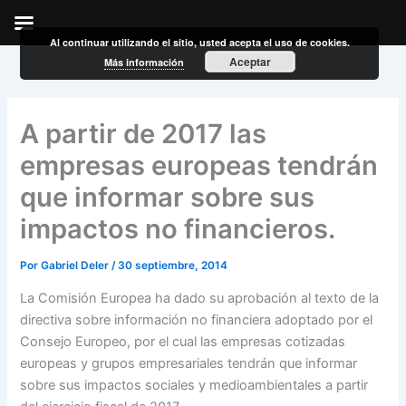
Al continuar utilizando el sitio, usted acepta el uso de cookies.
Ir
Aceptar
Más información
al
contenido
A partir de 2017 las
empresas europeas tendrán
que informar sobre sus
impactos no financieros.
Por
Gabriel Deler
/
30 septiembre, 2014
La Comisión Europea ha dado su aprobación al texto de la
directiva sobre información no financiera adoptado por el
Consejo Europeo, por el cual las empresas cotizadas
europeas y grupos empresariales tendrán que informar
sobre sus impactos sociales y medioambientales a partir