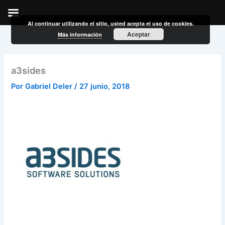
Al continuar utilizando el sitio, usted acepta el uso de cookies.
Ir
Aceptar
Más información
al
contenido
a3sides
Por
Gabriel Deler
/
27 junio, 2018