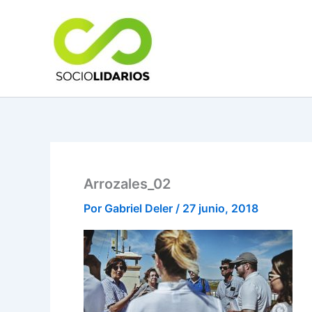
Ir
al
contenido
Arrozales_02
Por
Gabriel Deler
/
27 junio, 2018