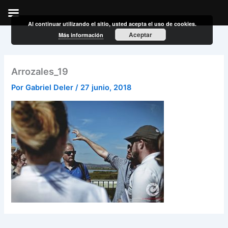
Al continuar utilizando el sitio, usted acepta el uso de cookies.
Ir
Aceptar
Más información
al
contenido
Arrozales_19
Por
Gabriel Deler
/
27 junio, 2018