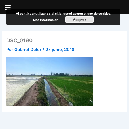
Al continuar utilizando el sitio, usted acepta el uso de cookies.
Ir
Aceptar
Más información
al
contenido
DSC_0190
Por
Gabriel Deler
/
27 junio, 2018