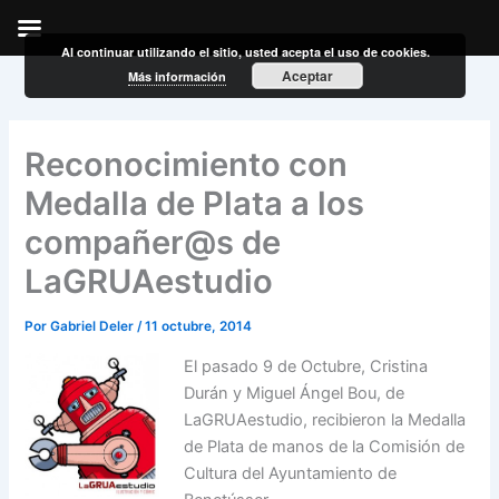
Al continuar utilizando el sitio, usted acepta el uso de cookies.
Ir
Aceptar
Más información
al
contenido
Reconocimiento con
Medalla de Plata a los
compañer@s de
LaGRUAestudio
Por
Gabriel Deler
/
11 octubre, 2014
El pasado 9 de Octubre, Cristina
Durán y Miguel Ángel Bou, de
LaGRUAestudio, recibieron la Medalla
de Plata de manos de la Comisión de
Cultura del Ayuntamiento de