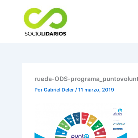
Ir
al
contenido
rueda-ODS-programa_puntovolun
Por
Gabriel Deler
/
11 marzo, 2019