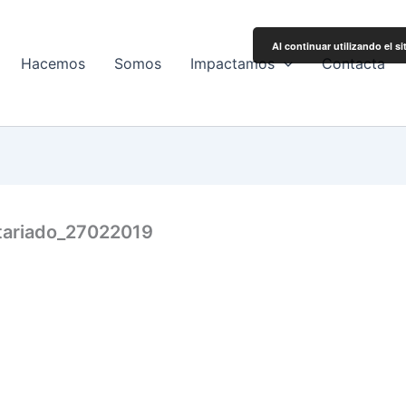
Al continuar utilizando el s
Hacemos
Somos
Impactamos
Contacta
tariado_27022019