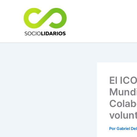
Ir
al
contenido
El IC
Mundi
Colab
volun
Por
Gabriel De