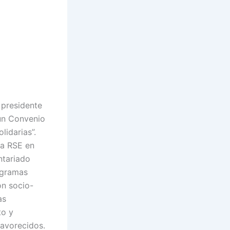
 presidente
un Convenio
idarias”.
la RSE en
ntariado
rogramas
ón socio-
as
to y
favorecidos.