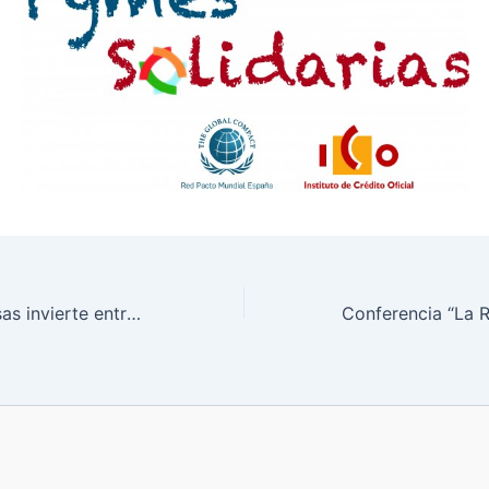
El 11% de empresas invierte entre medio millón y 1 millón de euros en patrocinio y mecenazgo