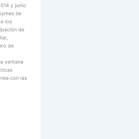
2014 y junio
 pymes de
e los
ipación de
iar,
ero de
na ventana
cticas
ínea con las