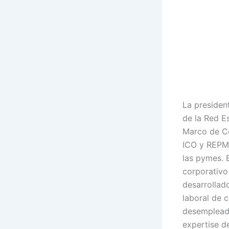
La president
de la Red E
Marco de Co
ICO y REPM 
las pymes. E
corporativo
desarrollado
laboral de 
desempleada
expertise d